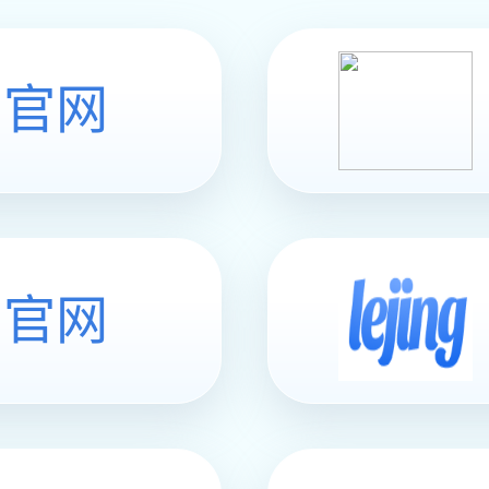
育:0.5~4.5mm厚板送料机
共 7 条记录
1