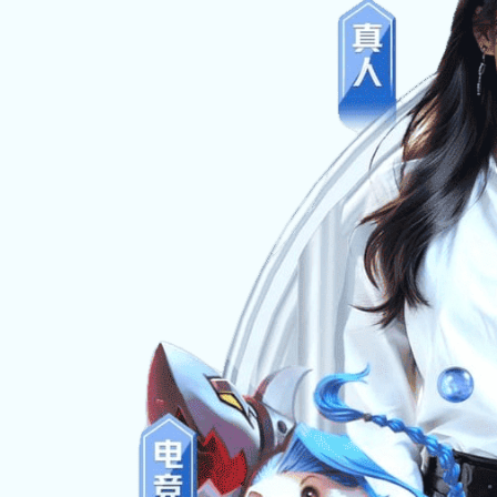
伺服
自动
冲
精密
吸废
半截式
厚板自
平面横式送料机
产品分类
收
材料架
加工高效：平
液压双
度和重复精度的
端子机
域，操作简便：
xk星空体
二合一
合一
冷轧成型圆边机
平面横式送料机