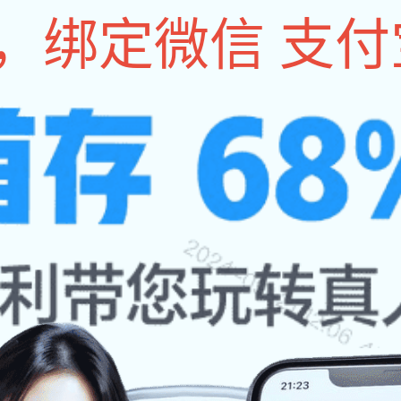
,自动送料机厂家,NC送料机,精密整平机,高精密整平机,自动材料架,二合一自动矫正机
机中心
xk星空体育: 送料机
xk星空体育: 仕霖资
xk星空体
料架
案例展示
xk星空体育:公司xk星
案例
讯
子机
行业xk星空体育
空体育
合一
公司活动
型圆边机
式送料机
合一