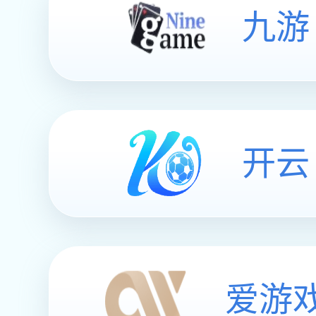
NC伺服送料机
300精密二合一
xk星空体育
整平机
平整机
xk星空体育:整平机
TOB-200
整平机
xk星空体育
联系xk星空体育
xk星空体育有限公司
服务热线：0769-83712686
联 系 人：甘先生
手机：13826931151
邮箱：jianyue83712686@163.com
网址：hsjtxx.com
地址：东莞市横沥镇山厦村红旗路38号