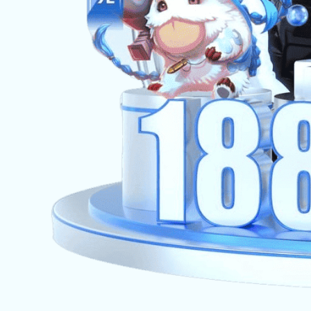
三合一
伺服送料机
自动输送机
冲床
精密整平机
xk星空
吸废料机
半截式整平机
厚板自动整平机
收料机
液压双头料架
xk星空体育:可掀式三合一送
料机