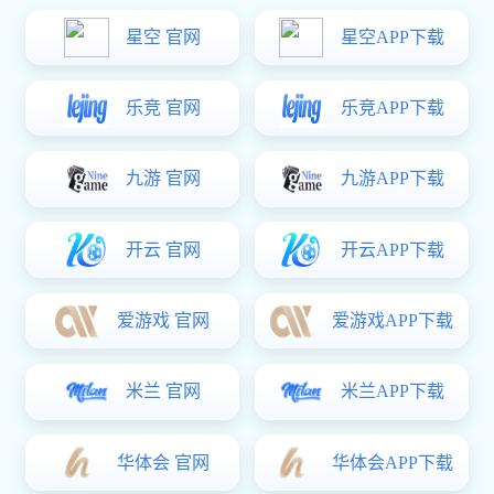
伺服送料机
自动输送机
冲床
精密整平机
吸废料机
半截式整平机
厚板自动整平机
半截式整平机
产品分类
收料机
材料架
半截式整平机是一种用于金
液压双头料架
常用于电子、仪器、工艺品等
端子机
几何尺寸精度。其优点还包括
xk星空体育:可掀式
二合一
合一送料机
冷轧成型圆边机
平面横式送料机