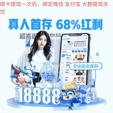
xk星空体育
,自动送料机厂家,NC送料机,精密整平机,高精密整平机,自动材料架,二合一自动矫正机
在线客服
xk星空体育: 网站xk
仕霖简介
xk星空体育: 送料机
联系电话
仕霖介绍
材料架
星空体育
中心
端子机
在线留言
二合一
冷轧成型圆边机
手机网站
平面横式送料机
三合一