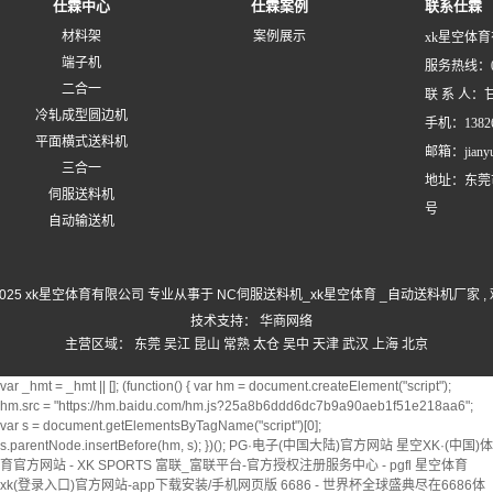
仕霖中心
仕霖案例
联系仕霖
材料架
案例展示
xk星空体
端子机
服务热线：076
二合一
联 系 人：
冷轧成型圆边机
手机：13826
平面横式送料机
邮箱：jianyu
三合一
地址：东莞
伺服送料机
号
自动输送机
2025 xk星空体育有限公司 专业从事于 NC伺服送料机_xk星空体育 _自动送料机厂家 ,
技术支持：
华商网络
主营区域：
东莞
吴江
昆山
常熟
太仓
吴中
天津
武汉
上海
北京
var _hmt = _hmt || []; (function() { var hm = document.createElement("script");
hm.src = "https://hm.baidu.com/hm.js?25a8b6ddd6dc7b9a90aeb1f51e218aa6";
var s = document.getElementsByTagName("script")[0];
s.parentNode.insertBefore(hm, s); })();
PG·电子(中国大陆)官方网站
星空XK·(中国)体
育官方网站 - XK SPORTS
富联_富联平台-官方授权注册服务中心 - pgfl
星空体育
xk(登录入口)官方网站-app下载安装/手机网页版
6686 - 世界杯全球盛典尽在6686体