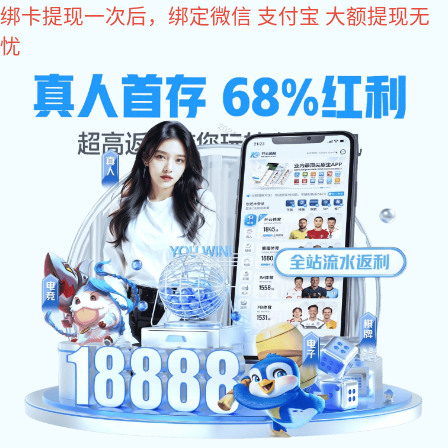
xk星空体育
,自动送料机厂家,NC送料机,精密整平机,高精密整平机,自动材料架,二合一自动矫正机
在线客服
xk星空体育: 网站xk
仕霖简介
xk星空体育: 送料机
联系电话
仕霖介绍
材料架
星空体育
中心
端子机
在线留言
二合一
冷轧成型圆边机
手机网站
平面横式送料机
三合一