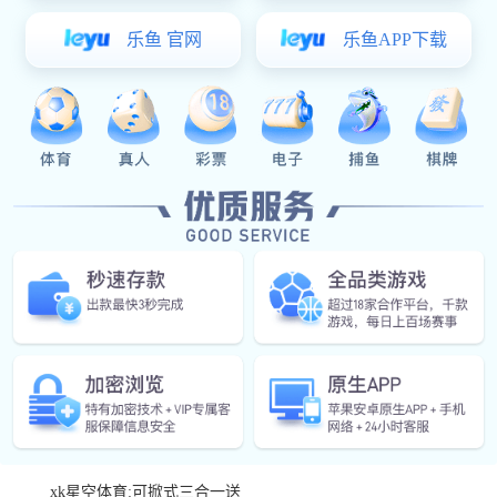
冷轧成型圆边机
地址
地址：
平面横式送料机
请在此输入留
三合一
体育 会尽快
伺服送料机
留言内容：
自动输送机
冲床
验证码：
精密整平机
吸废料机
半截式整平机
厚板自动整平机
收料机
液压双头料架
xk星空体育:可掀式三合一送