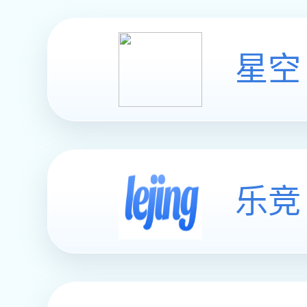
xk星空体育 资讯
xk星空体育:NC伺服送料机的手动模式
操作中的优势
xk星空体育:自动送料矫正机日常保养与
维护
在多工位生产中，xk星空体育 如何与其
他设备协同工作？
xk星空体育:xk星空体育 的控制系统有哪
些功能，能否实现自动化操作和远程监
xk星空体育:xk星空体育 对输送物料的形
控？
状、尺寸和重量有哪些具体要求和限
xk星空体育:自动送料机厂家：自动送料
制？
机日常维护需要重点关注哪些部件？
xk星空体育 的噪音和振动水平如何控
制？对生产环境有何影响？
xk星空体育:xk星空体育 与上下游生产设
备如何实现有效的衔接与协同工作？
xk星空体育:NC伺服送料机能否满足连
续自动化生产线的送料需求？
xk星空体育:xk星空体育 的动力系统一般
采用何种驱动方式？
热门关键词
NC伺服送料机
伺服送料机