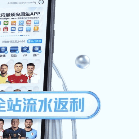
您的当前位置：
首 页
>
招聘展示
2023-05-13
2023-05-13