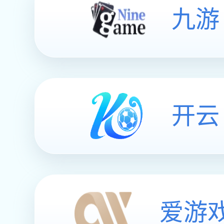
NC伺服送料机
超精密整平机
xk星空体育
NC伺服送料机
超精密整平机
整平机
冲床
整平机
冲床
整平机
联系xk星空体育
xk星空体育有限公司
服务热线：0769-83712686
联 系 人：甘先生
手机：13826931151
邮箱：jianyue83712686@163.com
网址：hsjtxx.com
地址：东莞市横沥镇山厦村红旗路38号